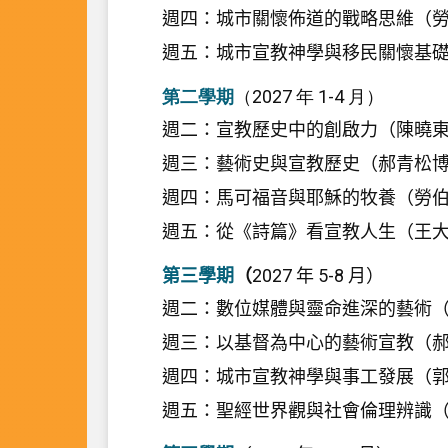
週四：城市關懷佈道的戰略思維（
週五：城市宣教神學與移民關懷基
第二學期
（2027 年 1-4 月）
週二：宣教歷史中的創啟力（陳曉
週三：藝術史與宣教歷史（郝青松
週四：馬可福音與耶穌的牧養（勞
週五：從《詩篇》看宣教人生（王
第三學期
（
2027
年
5-8
月）
週二：數位媒體與靈命進深的藝術
週三：以基督為中心的藝術宣教（
週四：城市宣教神學與事工發展（
週五：聖經世界觀與社會倫理辨識