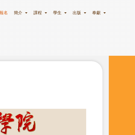
報名
簡介
課程
學生
出版
奉獻