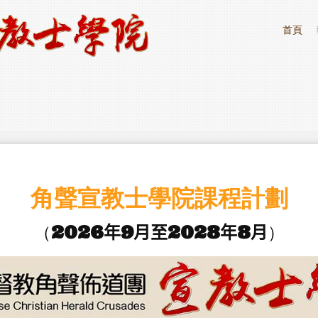
首頁
角聲宣教士學院課程計劃
（
2026
年
9
月至
2028
年
8
月
）