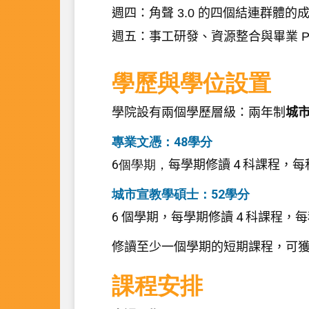
週四：角聲
3.0
的四個結連群體的
週五：事工研發、資源整合與畢業
P
學歷與學位設置
學院設有兩個學歷層級：兩年制
城
專業文憑：48學分
6個學期，
每學期修讀
4
科課程，每
城市宣教學碩士：52學分
6
個學期，每學期修讀
4
科課程，每
修讀至少一個學期的短期課程，可
課程安排