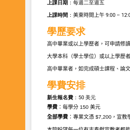
上課日期
：每週二至週五
上課時間
：
美東時間上午
9:00 – 12:
學歷要求
高中畢業或以上學歷者，可申請修
大學本科（學士學位）或以上學歷
高中畢業者，如完成碩士課程、論
學費安排
新生報名費
：50 美元
學費
：每學分
150
美元
全部學費
：專業文憑
$7,200
，宣教
本院盼望每一位有志奉獻宣教者都