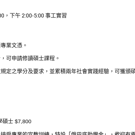
00
，下午
2:00-5:00
事工實習
讀專業文憑。
者，可申請修讀碩士課程。
文規定之學分及要求，
並累積兩年社會實踐經驗，可獲頒
學碩士
$7,800
能接受專業的宣教訓練，特設「
俄巴底助學金」，歡迎有