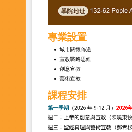
專業設置
城市關懷佈道
宣教戰略思維
創意宣教
藝術宣教
課程安排
第一學期
（
2026 年 9-12 月）
2026
週二：上帝的創意與宣教（陳曉東
週三：聖經真理與藝術宣教（郝青