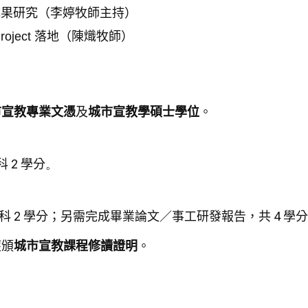
成果研究（李婷牧師主持）
roject
落地（
陳熾牧師）
市宣教專業文憑
及
城市宣教學碩士
學位
。
科
2
學分
。
科
2
學分；
另需完成畢業論文／事工研發報告，共
4
學分
獲頒
城市宣教課程修讀證明
。