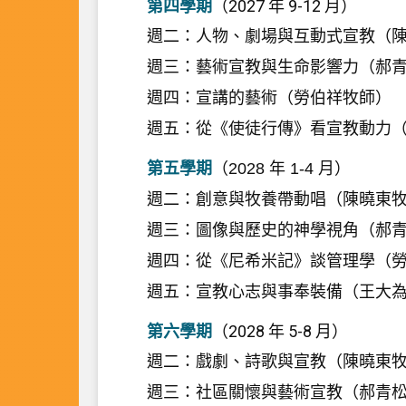
第四學期
（
2027
年
9-12
月）
週二：人物、劇場與互動式宣教（
週三：藝術宣教與生命影響力（郝
週四：宣講的藝術（勞伯祥牧師）
週五：從《使徒行傳》看宣教動力
第五學期
（
2028
年
1-4
月）
週二：創意與牧養帶動唱（陳曉東
週三：圖像與歷史的神學視角（郝
週四：從《尼希米記》談管理學（
週五：宣教心志與事奉裝備（王大
第六學期
（
2028
年
5-8
月）
週二：戲劇、詩歌與宣教（陳曉東
週三：社區關懷與藝術宣教（郝青