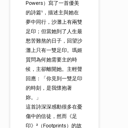
Powers）寫了一首優美
的詩篇¹，描述主與她在
夢中同行，沙灘上有兩雙
足印；但當她到了人生最
愁苦難熬的日子，回望沙
灘上只有一雙足印。瑪姬
質問為何她需要主的時
候，主卻離開她。主輕聲
回應：「你見到一雙足印
的時刻，是我懷抱著
妳。」
這首詩深深感動很多在憂
傷中的信徒，然而《足
印》²（Footprints）的故