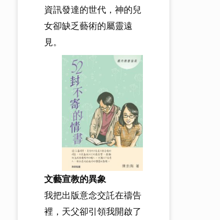
資訊發達的世代，神的兒
女卻缺乏藝術的屬靈遠
見。
文藝宣教的異象
我把出版意念交託在禱告
裡，天父卻引領我開啟了