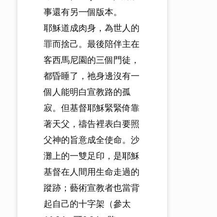
事還有另一個版本。
耶穌道成肉身，為世人的
罪而捨己。最後陪伴主在
客西馬尼園的三個門徒，
都昏睡了，祂身邊沒有一
個人能明白宣教路的孤
寂。但基督耶穌緊緊倚靠
著天父，禱告裡表白要照
父神的旨意成全使命。沙
灘上的一雙足印，是耶穌
基督在人間用生命走過的
蹤跡；藝術宣教者也當背
起自己的十字架（參太