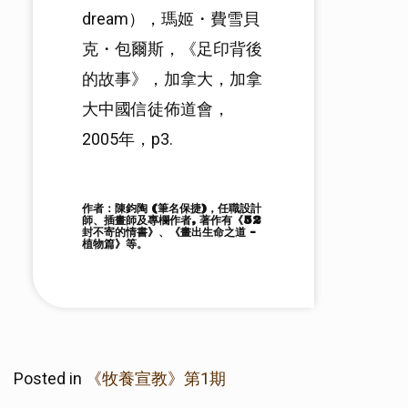
dream），瑪姬・費雪貝
克・包爾斯，《足印背後
的故事》，加拿大，加拿
大中國信徒佈道會，
2005年，p3.
作者：陳鈞陶 (筆名保捷)，任職設計
師、插畫師及專欄作者, 著作有《52
封不寄的情書》、《畫出生命之道 –
植物篇》等。
Posted in
《牧養宣教》第1期