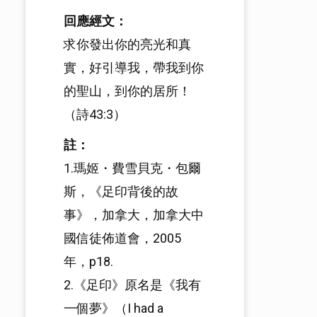
回應經文：
求你發出你的亮光和真
實，好引導我，帶我到你
的聖山，到你的居所！
（詩43:3）
註：
1.瑪姬・費雪貝克・包爾
斯，《足印背後的故
事》，加拿大，加拿大中
國信徒佈道會，2005
年，p18.
2.《足印》原名是《我有
一個夢》（I had a