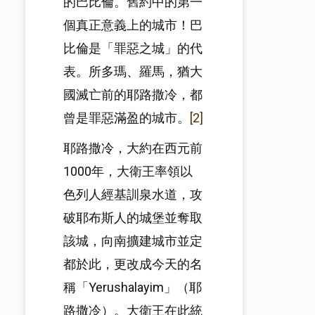
的巴比倫。舊約中的第一
個真正意義上的城市！巴
比倫是「罪惡之城」的代
表。所多瑪、羅馬，猶大
國滅亡前的耶路撒冷，都
曾是罪惡滿盈的城市。
[2]
耶路撒冷，大約在西元前
1000年，大衛王率領以
色列人經基訓泉水道，攻
破耶布斯人的城堡並奪取
該城，向南擴建城市並定
都於此，更改成今天的名
稱「Yerushalayim」（耶
路撒冷）。大衛王在此統