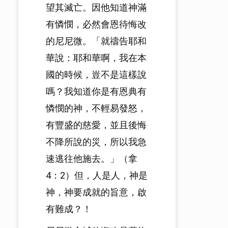
望其滅亡。因他知道神滿
有憐憫，必然會恩待悔改
的尼尼微。「就禱告耶和
華說：耶和華啊，我在本
國的時候，豈不是這樣說
嗎？我知道你是有恩典有
憐憫的神，不輕易發怒，
有豐盛的慈愛，並且後悔
不降所說的災，所以我急
速逃往他施去。」（拿
4：2）但，人是人，神是
神，神要成就的旨意，啟
有難成？！