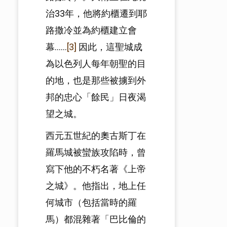
治33年，他將約櫃遷到耶
路撒冷並為約櫃建立會
幕……
[3]
因此，這聖城成
為以色列人每年朝聖的目
的地，也是那些被擄到外
邦的忠心「餘民」日夜渴
望之城。
西元五世紀的奧古斯丁在
羅馬城被蠻族攻陷時，曾
寫下他的不朽名著《上帝
之城》。他指出，地上任
何城市（包括當時的羅
馬）都混雜著「巴比倫的