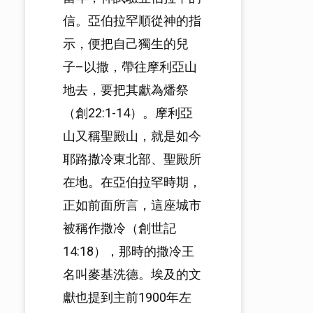
信。亞伯拉罕順從神的指
示，便把自己獨生的兒
子–以撒，帶往摩利亞山
地去，要把其獻為燔祭
（創22:1-14）。摩利亞
山又稱聖殿山，就是如今
耶路撒冷東北部、聖殿所
在地。在亞伯拉罕時期，
正如前面所言，這座城市
被稱作撒冷（創世記
14:18），那時的撒冷王
名叫麥基洗德。埃及的文
獻也提到主前1900年左