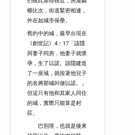
們彼此靠得很近，房屋鱗
櫛比次，街道緊密相連，
外在如城市保壘。
舊約中的城，最早出現在
《創世記》4：17「該隱
與妻子同房，他妻子就懷
孕，生了以諾。該隱建造
了一座城，就按著他兒子
的名將那城叫做以諾。」
但這只有他和其家人同住
的城，實際只能算是村
莊。
巴別塔，也就是後來