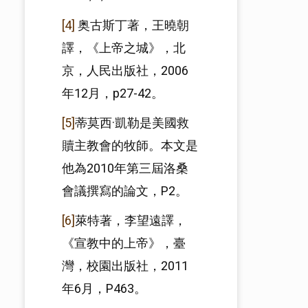
[4]
奥古斯丁著，王曉朝
譯，《上帝之城》，北
京，人民出版社，2006
年12月，p27-42。
[5]
蒂莫西·凱勒是美國救
贖主教會的牧師。本文是
他為2010年第三屆洛桑
會議撰寫的論文，P2。
[6]
萊特著，李望遠譯，
《宣教中的上帝》，臺
灣，校園出版社，2011
年6月，P463。