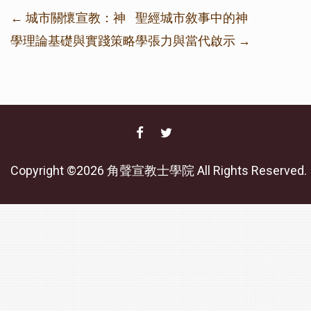
Post
←
城市關懷宣教：神
聖經城市敘事中的神
navigation
學理論基礎與實踐策略
學張力與當代啟示
→
FACEBOOK
TWITTER
Copyright ©2026 角聲宣教士學院 All Rights Reserved.