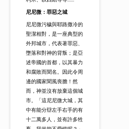
尼尼微：罪惡之城
尼尼微污穢與耶路撒冷的
聖潔相對，是一座典型的
外邦城市，代表著罪惡、
墮落和對神的背叛；是亞
述帝國的首都，以其暴力
和腐敗而聞名。因此令周
邊的國家聞風喪膽！然
而，神並沒有放棄這個城
市。「這尼尼微大城，其
中有能分辯左手右手的有
十二萬多人，並有許多牲
畜，我豈能不愛惜呢？」