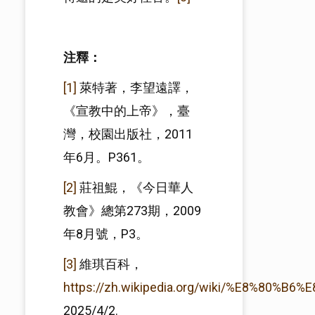
注釋：
[1]
萊特著，李望遠譯，
《宣教中的上帝》，臺
灣，校園出版社，2011
年6月。P361。
[2]
莊祖鯤，《今日華人
教會》總第273期，2009
年8月號，P3。
[3]
維琪百科，
https://zh.wikipedia.org/wiki/%E8%80%
2025/4/2.