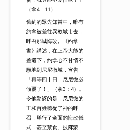
（拿4：11）
舊約的眾先知當中，唯有
約拿被差往異教城市去，
呼召那城悔改。《約拿
書》講述，在上帝大能的
差遣下，約拿心不甘情不
願地到尼尼微城，宣告：
「再等四十日，尼尼微必
傾覆了！」（拿3：4）。
令他驚訝的是，尼尼微的
王和百姓聽從了神的呼
召，舉行了全面的悔改儀
式，甚至禁食、披麻蒙