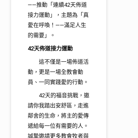
—
—推動「連續
42
天佈道
接力運動」，主題為「真
愛在呼喚！——
滿足人生
的需要」。
42
天佈道接力運動
這不僅是一場佈道活
動，更是一場全教會動
員、一同實踐愛的行動。
42
天的福音挑戰，邀
請你我踏出安舒區，走進
鄰舍的生命，
將主的愛傳
遞給每一位有需要的人。
誠摯邀請更多教會牧者與