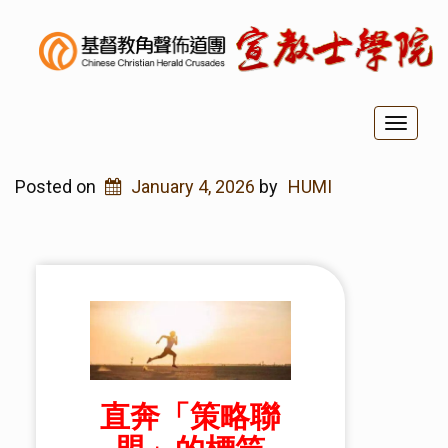
Toggl
naviga
Posted on
January 4, 2026
by
HUMI
直奔「策略聯