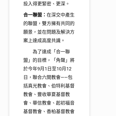
投入得更緊密、更深。
合一聯盟：
在深交中產生
的聯盟，雙方擁有共同的
願景，
並在問題及解決方
案上達成高度共識。
為了達成「合一聯
盟」的目標，「角聲」將
於今年
9
月
1
日至
10
月
12
日，聯合六間教會——包
括真光教會、伯特利基督
教會、
豐收華夏基督教
會、華信教會、起初福音
基督教會、香柏基督教會