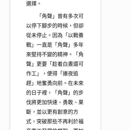
選擇。
「角聲」曾有多次可
以停下腳步的時候，但卻
從未停止。因為「
以戰養
戰」一直是「角聲」多年
來堅持不變的精神。「角
聲」更要「
趁着白晝還可
作工」，便得「連夜追
趕」地奮勇向前。
在未來
的日子裡，「角聲」的步
伐將更加快速、勇敢、果
斷，
並以更有創意的方
式，突破那些不再利於福