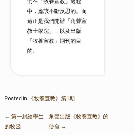
們在「牧養宣教」過程
中，應該不斷反思的。而
這正是我們開辦「角聲宣
教士學院」，以及出版
「牧養宣教」期刊的目
的。
Posted in
《牧養宣教》第1期
Post
←
第一封給學生
角聲出版《牧養宣教》的
navigation
的牧函
使命
→