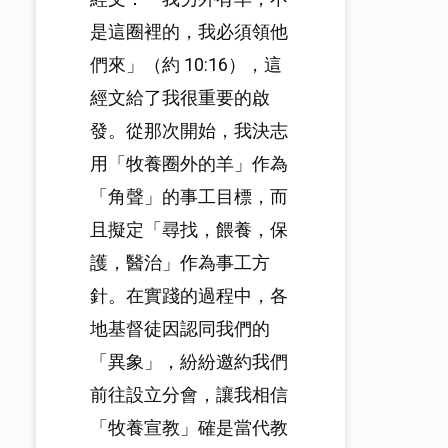
是這圈裡的，我必須領他
們來」（約 10:16），這
經文給了我很重要的啟
發。從那次開始，我決志
用「牧養圈外的羊」作為
「角聲」的事工目標，而
且擬定「尋找，餵養，保
護，醫治」作為事工方
針。在實踐的過程中，各
地基督徒因認同我們的
「異象」，紛紛邀約我們
前往設立分會，讓我相信
「牧養宣教」確是當代教